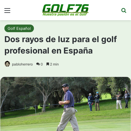
Menú
Bu
Golf Español
Dos rayos de luz para el golf
profesional en España
pabloherrero
0
2 min