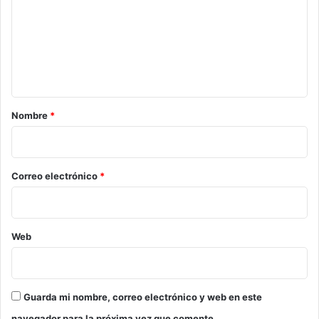
m
e
n
t
a
r
Nombre
*
i
o
*
Correo electrónico
*
Web
Guarda mi nombre, correo electrónico y web en este
navegador para la próxima vez que comente.