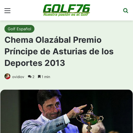
Menú
Bu
Golf Español
Chema Olazábal Premio
Príncipe de Asturias de los
Deportes 2013
ovidiov
2
1 min