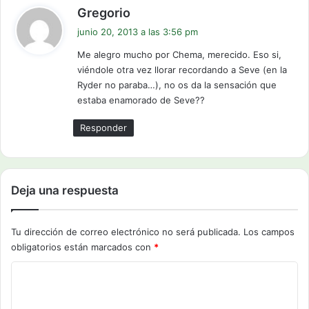
d
Gregorio
i
junio 20, 2013 a las 3:56 pm
c
Me alegro mucho por Chema, merecido. Eso si,
e
viéndole otra vez llorar recordando a Seve (en la
:
Ryder no paraba…), no os da la sensación que
estaba enamorado de Seve??
Responder
Deja una respuesta
Tu dirección de correo electrónico no será publicada.
Los campos
obligatorios están marcados con
*
C
o