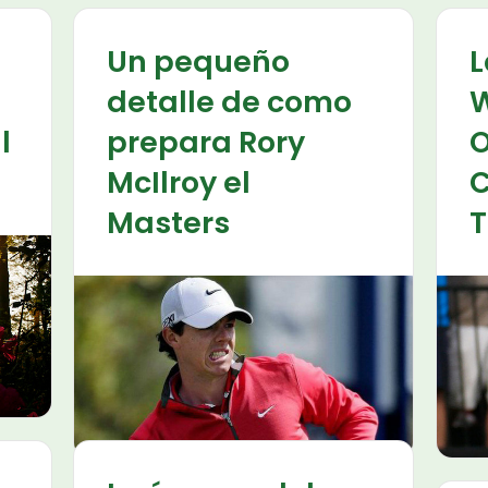
Un pequeño
L
detalle de como
W
l
prepara Rory
McIlroy el
C
Masters