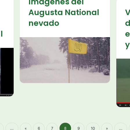
Imágenes del
Augusta National
V
nevado
d
l
e
y
...
«
6
7
8
9
10
»
...