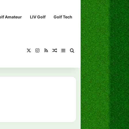
olf Amateur
LIV Golf
Golf Tech
X
Instagram
RSS
¡Muéstrame un artículo divertido!
Barra lateral
Buscar...