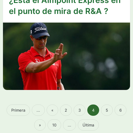
¿Está el Aimpoint Express en
el punto de mira de R&A ?
Primera
...
«
2
3
4
5
6
»
10
...
Última