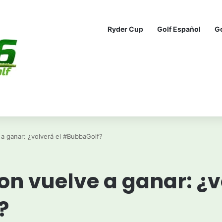
Ryder Cup
Golf Español
G
a ganar: ¿volverá el #BubbaGolf?
n vuelve a ganar: ¿v
?