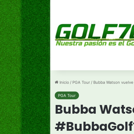
Inicio
/
PGA Tour
/
Bubba Watson vuelve 
PGA Tour
Bubba Watso
#BubbaGolf