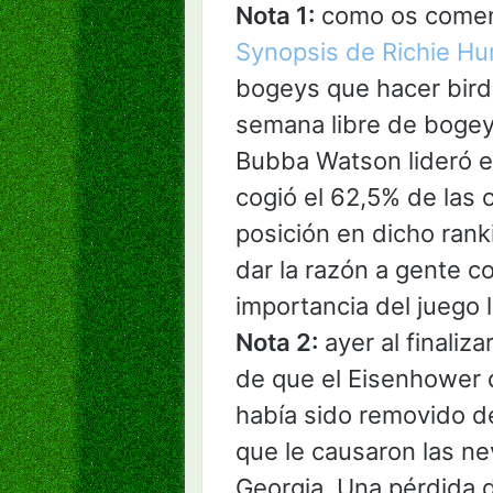
Nota 1:
como os comen
Synopsis de Richie Hu
bogeys que hacer bird
semana libre de bogey
Bubba Watson lideró e
cogió el 62,5% de las c
posición en dicho rank
dar la razón a gente c
importancia del juego 
Nota 2:
ayer al finaliza
de que el Eisenhower 
había sido removido d
que le causaron las n
Georgia. Una pérdida 