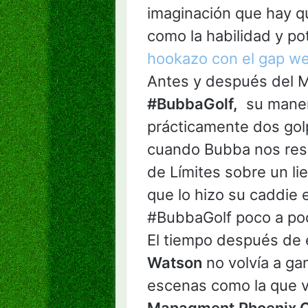
imaginación que hay qu
como la habilidad y p
hookazo con el gap w
Antes y después del M
#BubbaGolf,
su manera
prácticamente dos gol
cuando Bubba nos re
de Límites sobre un lie
que lo hizo su caddie 
#BubbaGolf poco a poc
El tiempo después de 
Watson
no volvía a gan
escenas como la que v
Managment
Phoenix 