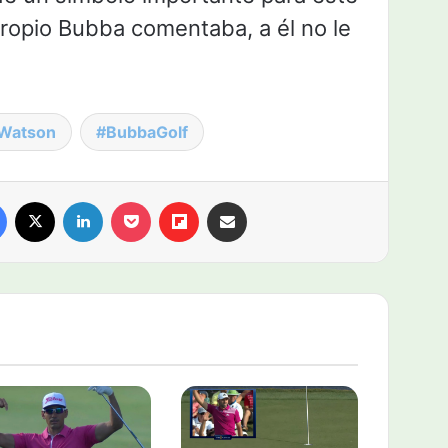
ropio Bubba comentaba, a él no le
Watson
BubbaGolf
Facebook
X
LinkedIn
Pocket
Flipboard
Compartir por email