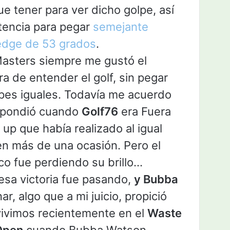
e tener para ver dicho golpe, así
otencia para pegar
semejante
edge de 53 grados
.
asters siempre me gustó el
 de entender el golf, sin pegar
pes iguales. Todavía me acuerdo
spondió cuando
Golf76
era Fuera
 up que había realizado al igual
en más de una ocasión. Pero el
o fue perdiendo su brillo…
esa victoria fue pasando,
y Bubba
ar, algo que a mi juicio, propició
ivimos recientemente en el
Waste
Open
cuando Bubba Watson