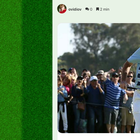
ovidiov
0
2 min