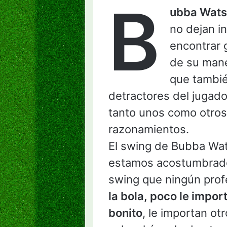
B
ubba Wat
no dejan i
encontrar 
de su mane
que tambi
detractores del jugad
tanto unos como otros
razonamientos.
El swing de Bubba Wat
estamos acostumbrado
swing que ningún pro
la bola, poco le impor
bonito
, le importan ot