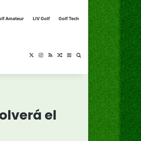
olf Amateur
LIV Golf
Golf Tech
X
Instagram
RSS
¡Muéstrame un artículo divertido!
Barra lateral
Buscar...
olverá el