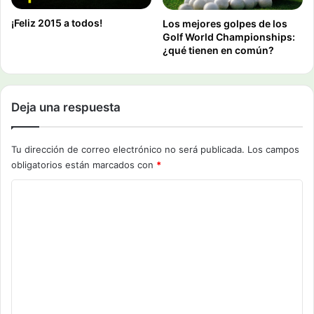
¡Feliz 2015 a todos!
Los mejores golpes de los
Golf World Championships:
¿qué tienen en común?
Deja una respuesta
Tu dirección de correo electrónico no será publicada.
Los campos
obligatorios están marcados con
*
C
o
m
e
n
t