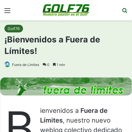
Menú
Bu
Golf76
¡Bienvenidos a Fuera de
Límites!
Fuera de Límites
0
1 min
B
ienvenidos a
Fuera de
Límites
, nuestro nuevo
weblog colectivo dedicado