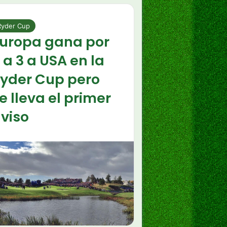
Ryder Cup
uropa gana por
 a 3 a USA en la
yder Cup pero
e lleva el primer
viso