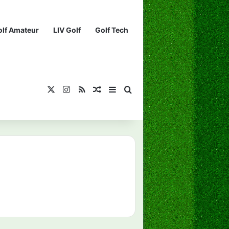
olf Amateur
LIV Golf
Golf Tech
X
Instagram
RSS
¡Muéstrame un artículo divertido!
Barra lateral
Buscar...