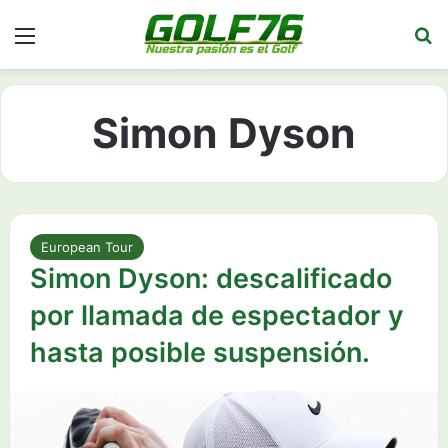
Menú
Bu
Simon Dyson
European Tour
Simon Dyson: descalificado
por llamada de espectador y
hasta posible suspensión.