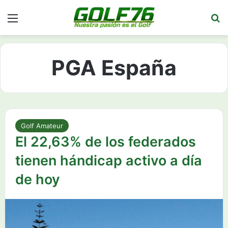
Menú
Bu
PGA España
Golf Amateur
El 22,63% de los federados
tienen hándicap activo a día
de hoy