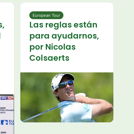
European Tour
s,
Las reglas están
l
para ayudarnos,
por Nicolas
Colsaerts