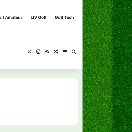
olf Amateur
LIV Golf
Golf Tech
X
Instagram
RSS
¡Muéstrame un artículo divertido!
Barra lateral
Buscar...