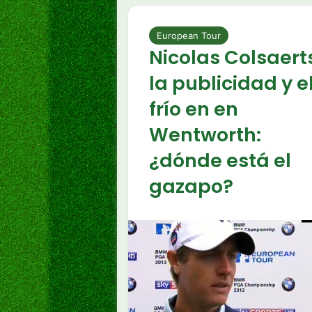
European Tour
Nicolas Colsaert
la publicidad y e
frío en en
Wentworth:
¿dónde está el
gazapo?