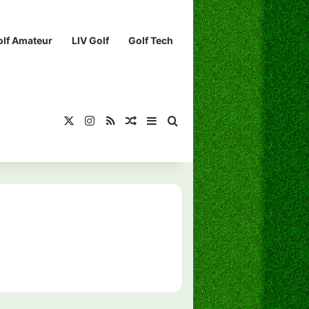
olf Amateur
LIV Golf
Golf Tech
X
Instagram
RSS
¡Muéstrame un artículo divertido!
Barra lateral
Buscar...