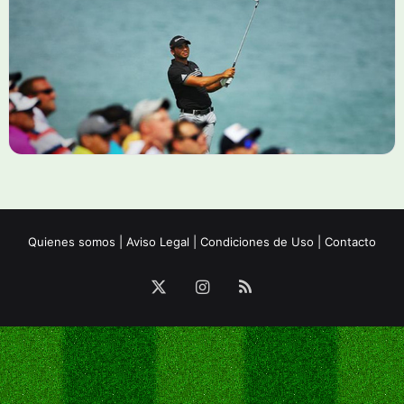
Quienes somos
|
Aviso Legal
|
Condiciones de Uso
|
Contacto
X
Instagram
RSS