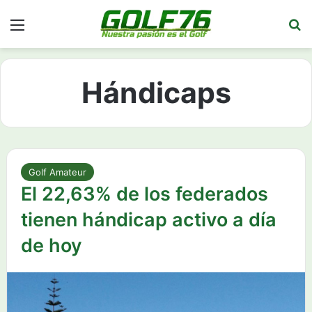
Menú
Bu
Hándicaps
Golf Amateur
El 22,63% de los federados
tienen hándicap activo a día
de hoy