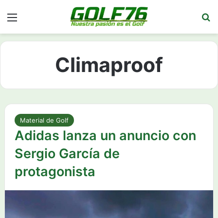
Menú
Bu
Climaproof
Material de Golf
Adidas lanza un anuncio con
Sergio García de
protagonista