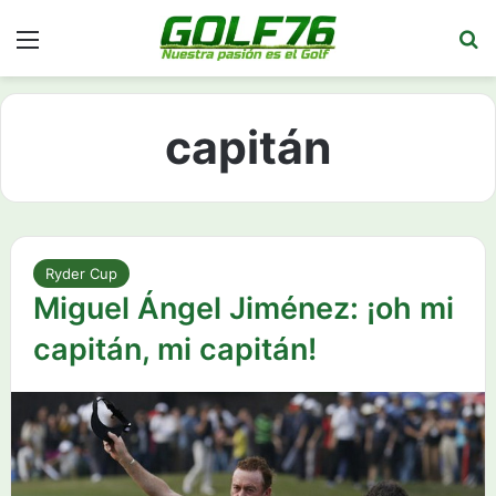
Menú
Bu
capitán
Ryder Cup
Miguel Ángel Jiménez: ¡oh mi
capitán, mi capitán!