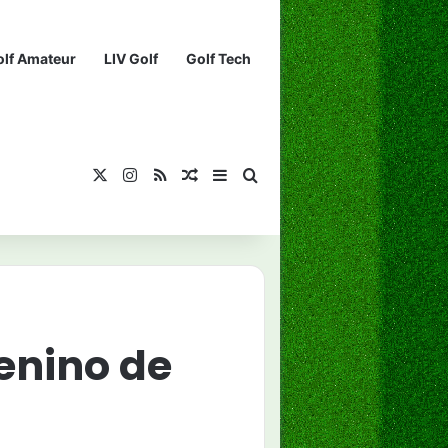
olf Amateur
LIV Golf
Golf Tech
X
Instagram
RSS
¡Muéstrame un artículo divertido!
Barra lateral
Buscar...
nino de