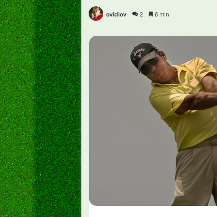
ovidiov
2
6 min