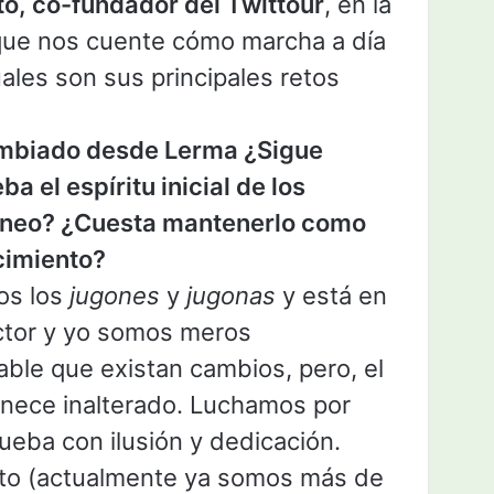
tó, co-fundador del Twittour
, en la
que nos cuente cómo marcha a día
uales son sus principales retos
mbiado desde Lerma ¿Sigue
a el espíritu inicial de los
orneo? ¿Cuesta mantenerlo como
cimiento?
os los
jugones
y
jugonas
y está en
íctor y yo somos meros
able que existan cambios, pero, el
manece inalterado. Luchamos por
ueba con ilusión y dedicación.
nto (actualmente ya somos más de