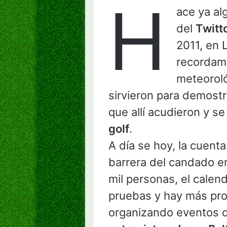
H
ace ya al
del
Twitt
2011, en 
recordam
meteorol
sirvieron para demostr
que allí acudieron y se
golf
.
A día se hoy, la cuenta
barrera del candado e
mil personas, el cale
pruebas y hay más pro
organizando eventos de