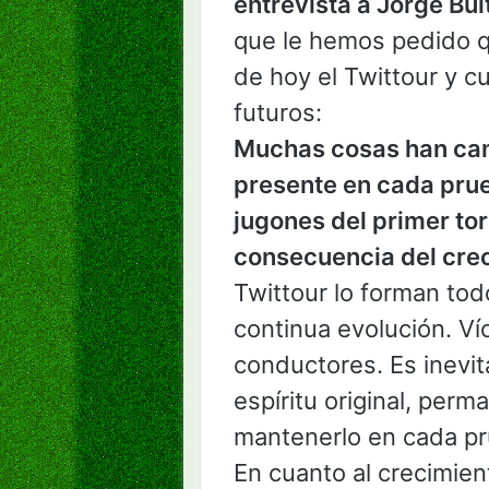
entrevista a Jorge Bul
que le hemos pedido 
de hoy el Twittour y c
futuros:
Muchas cosas han ca
presente en cada prueb
jugones del primer t
consecuencia del cre
Twittour lo forman tod
continua evolución. V
conductores. Es inevit
espíritu original, per
mantenerlo en cada pr
En cuanto al crecimie