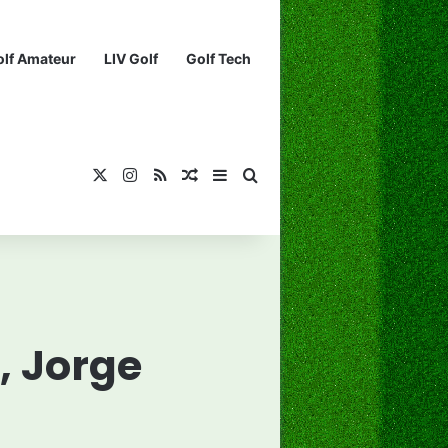
olf Amateur
LIV Golf
Golf Tech
X
Instagram
RSS
¡Muéstrame un artículo divertido!
Barra lateral
Buscar...
, Jorge