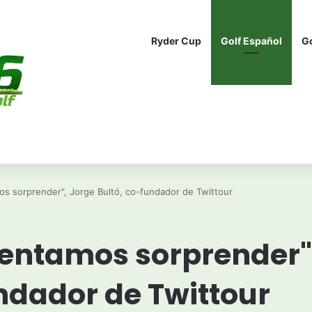
Ryder Cup
Golf Español
G
os sorprender", Jorge Bultó, co-fundador de Twittour
tentamos sorprender"
ndador de Twittour