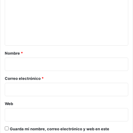
m
e
n
t
a
r
Nombre
*
i
o
*
Correo electrónico
*
Web
Guarda mi nombre, correo electrónico y web en este