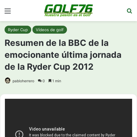
Menú
Bu
Ryder Cup
Vídeos de golf
Resumen de la BBC de la
emocionante última jornada
de la Ryder Cup 2012
pabloherrero
0
1 min