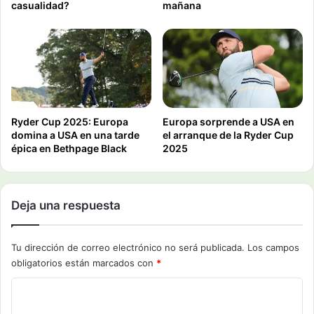
casualidad?
mañana
Ryder Cup 2025: Europa
Europa sorprende a USA en
domina a USA en una tarde
el arranque de la Ryder Cup
épica en Bethpage Black
2025
Deja una respuesta
Tu dirección de correo electrónico no será publicada.
Los campos
obligatorios están marcados con
*
C
o