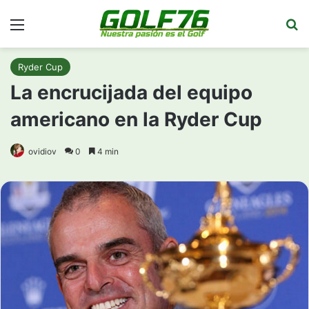
Menú
Bu
Ryder Cup
La encrucijada del equipo
americano en la Ryder Cup
ovidiov
0
4 min