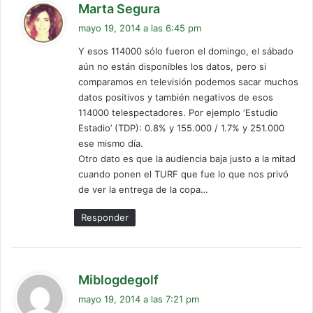
d
Marta Segura
i
mayo 19, 2014 a las 6:45 pm
c
Y esos 114000 sólo fueron el domingo, el sábado
e
aún no están disponibles los datos, pero si
:
comparamos en televisión podemos sacar muchos
datos positivos y también negativos de esos
114000 telespectadores. Por ejemplo ‘Estudio
Estadio’ (TDP): 0.8% y 155.000 / 1.7% y 251.000
ese mismo día.
Otro dato es que la audiencia baja justo a la mitad
cuando ponen el TURF que fue lo que nos privó
de ver la entrega de la copa…
Responder
d
Miblogdegolf
i
mayo 19, 2014 a las 7:21 pm
c