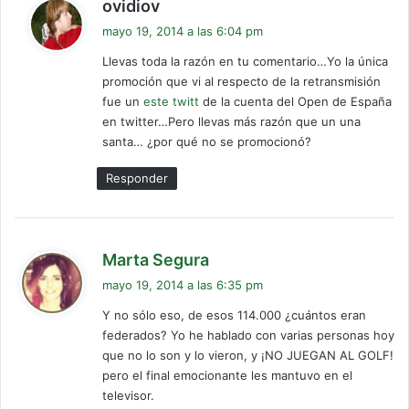
d
ovidiov
i
mayo 19, 2014 a las 6:04 pm
c
Llevas toda la razón en tu comentario…Yo la única
e
promoción que vi al respecto de la retransmisión
:
fue un
este twitt
de la cuenta del Open de España
en twitter…Pero llevas más razón que un una
santa… ¿por qué no se promocionó?
Responder
d
Marta Segura
i
mayo 19, 2014 a las 6:35 pm
c
Y no sólo eso, de esos 114.000 ¿cuántos eran
e
federados? Yo he hablado con varias personas hoy
:
que no lo son y lo vieron, y ¡NO JUEGAN AL GOLF!
pero el final emocionante les mantuvo en el
televisor.