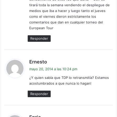
:
tirará toda la semana vendiendo el despliegue de
medios que iba a hacer y luego tanto el jueves
como el viernes dieron estrictamente los
comentarios que dan en cualquier torneo del
European Tour
Responder
d
Ernesto
i
mayo 20, 2014 a las 10:24 pm
c
¿Y quien sabía que TDP lo retransmitía? Estamos
e
acostumbrados a que nunca lo hagan!
:
Responder
d