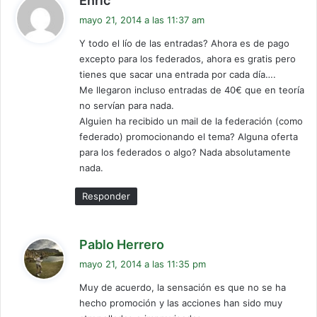
Enric
i
mayo 21, 2014 a las 11:37 am
c
Y todo el lío de las entradas? Ahora es de pago
e
excepto para los federados, ahora es gratis pero
:
tienes que sacar una entrada por cada día….
Me llegaron incluso entradas de 40€ que en teoría
no servían para nada.
Alguien ha recibido un mail de la federación (como
federado) promocionando el tema? Alguna oferta
para los federados o algo? Nada absolutamente
nada.
Responder
d
Pablo Herrero
i
mayo 21, 2014 a las 11:35 pm
c
Muy de acuerdo, la sensación es que no se ha
e
hecho promoción y las acciones han sido muy
: