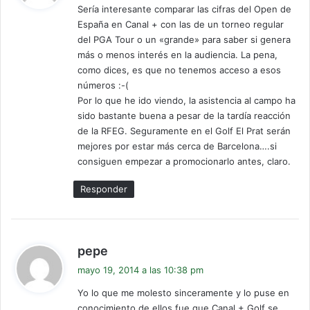
Sería interesante comparar las cifras del Open de
e
España en Canal + con las de un torneo regular
:
del PGA Tour o un «grande» para saber si genera
más o menos interés en la audiencia. La pena,
como dices, es que no tenemos acceso a esos
números :-(
Por lo que he ido viendo, la asistencia al campo ha
sido bastante buena a pesar de la tardía reacción
de la RFEG. Seguramente en el Golf El Prat serán
mejores por estar más cerca de Barcelona….si
consiguen empezar a promocionarlo antes, claro.
Responder
d
pepe
i
mayo 19, 2014 a las 10:38 pm
c
Yo lo que me molesto sinceramente y lo puse en
e
conocimiento de ellos fue que Canal + Golf se