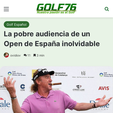
Menú
Bu
Golf Español
La pobre audiencia de un
Open de España inolvidable
ovidiov
11
3 min