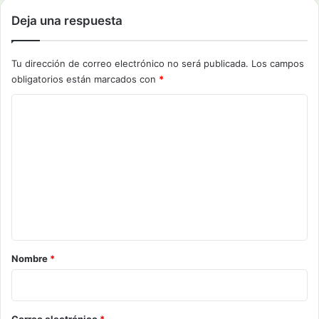
Deja una respuesta
Tu dirección de correo electrónico no será publicada.
Los campos
obligatorios están marcados con
*
C
o
m
e
n
t
a
r
Nombre
*
i
o
*
Correo electrónico
*