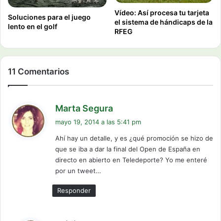
Vídeo: Así procesa tu tarjeta
Soluciones para el juego
el sistema de hándicaps de la
lento en el golf
RFEG
11 Comentarios
d
Marta Segura
i
mayo 19, 2014 a las 5:41 pm
c
Ahí hay un detalle, y es ¿qué promoción se hizo de
e
que se iba a dar la final del Open de España en
:
directo en abierto en Teledeporte? Yo me enteré
por un tweet…
Responder