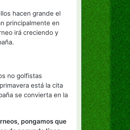
llos hacen grande el
an principalmente en
rneo irá creciendo y
paña.
s no golfistas
rimavera está la cita
aña se convierta en la
 torneos, pongamos que