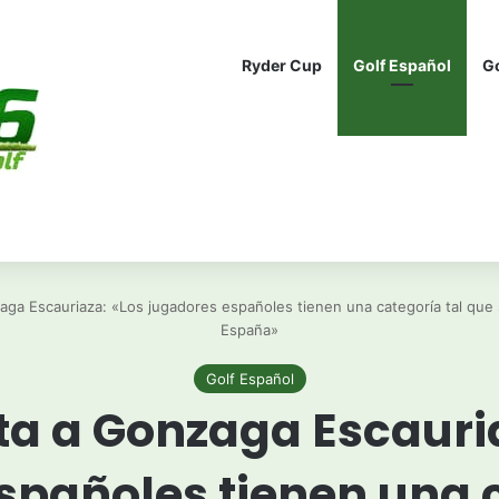
Ryder Cup
Golf Español
G
aga Escauriaza: «Los jugadores españoles tienen una categoría tal que
España»
Golf Español
ta a Gonzaga Escauri
spañoles tienen una c