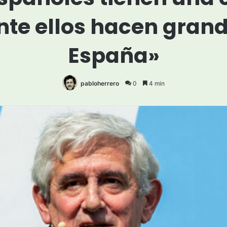
te ellos hacen grand
España»
pabloherrero
0
4 min