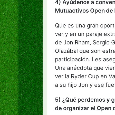
4) Ayúdenos a convenc
Mutuactivos Open de E
Que es una gran oport
ver y en un paraje ext
de Jon Rham, Sergio G
Olazábal que son estr
participación. Les as
Una anécdota que viene
ver la Ryder Cup en V
a su hijo Jon y ese fue
5) ¿Qué perdemos y g
de organizar el Open 