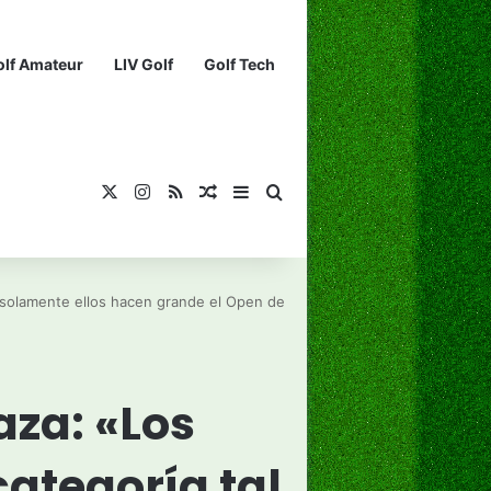
olf Amateur
LIV Golf
Golf Tech
X
Instagram
RSS
¡Muéstrame un artículo divertido!
Barra lateral
Buscar...
 solamente ellos hacen grande el Open de
aza: «Los
ategoría tal