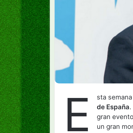
E
sta semana 
de España
.
gran evento
un gran mon