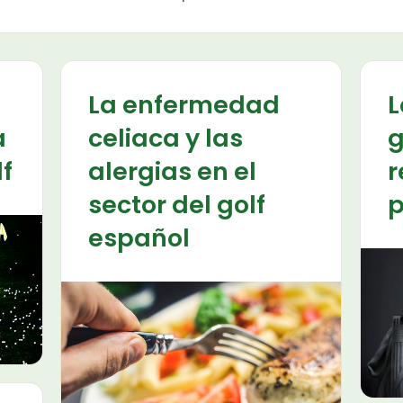
La enfermedad
L
a
celiaca y las
g
lf
alergias en el
r
sector del golf
p
español