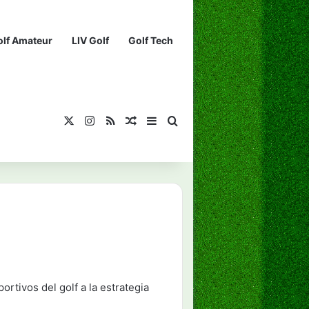
olf Amateur
LIV Golf
Golf Tech
X
Instagram
RSS
¡Muéstrame un artículo divertido!
Barra lateral
Buscar...
rtivos del golf a la estrategia